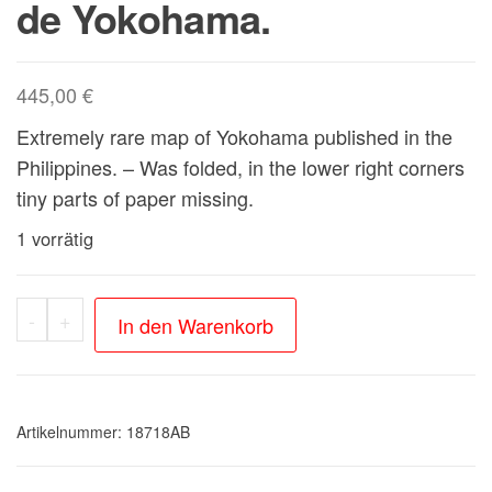
de Yokohama.
445,00
€
Extremely rare map of Yokohama published in the
Philippines. – Was folded, in the lower right corners
tiny parts of paper missing.
1 vorrätig
Yokahama
-
+
In den Warenkorb
-
Chofre.
Y
Artikelnummer:
Ca.
18718AB
(Lithograph).