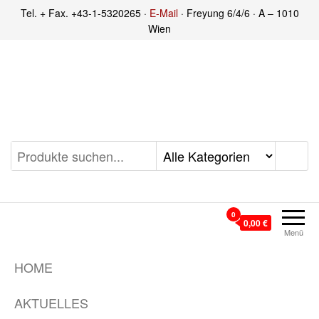
Zum
Tel. + Fax. +43-1-5320265 ·
E-Mail
· Freyung 6/4/6 · A – 1010
Inhalt
Wien
springen
Michael Steinbach
Buch- und Kunstantiquariat
0
0,00 €
Menü
HOME
AKTUELLES