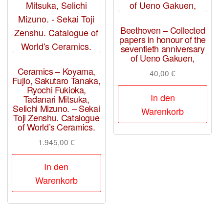
Beethoven – Collected
papers in honour of the
seventieth anniversary
of Ueno Gakuen,
Ceramics – Koyama,
40,00
€
Fujio, Sakutaro Tanaka,
Ryochi Fukioka,
In den
Tadanari Mitsuka,
Selichi Mizuno. – Sekai
Warenkorb
Toji Zenshu. Catalogue
of World’s Ceramics.
1.945,00
€
In den
Warenkorb