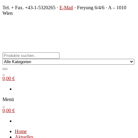
Zum
Tel. + Fax. +43-1-5320265 ·
E-Mail
· Freyung 6/4/6 · A – 1010
Inhalt
Wien
springen
Michael Steinbach
Buch- und Kunstantiquariat
0
0,00 €
Menü
0
0,00 €
Home
Aktuelles