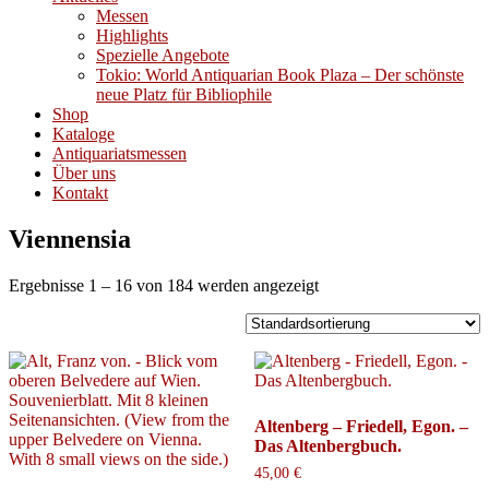
Messen
Highlights
Spezielle Angebote
Tokio: World Antiquarian Book Plaza – Der schönste
neue Platz für Bibliophile
Shop
Kataloge
Antiquariatsmessen
Über uns
Kontakt
Viennensia
Ergebnisse 1 – 16 von 184 werden angezeigt
Altenberg – Friedell, Egon. –
Das Altenbergbuch.
45,00
€