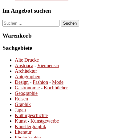
Im Angebot suchen
Suchen
nach:
Warenkorb
Sachgebiete
Alte Drucke
Austriaca
-
Viennensia
Architektur
Autographen
Design
-
Fashion
-
Mode
Gastronomie
-
Kochbücher
Geographie
Reisen
Graphik
Japan
Kulturgeschichte
Kunst
-
Kunstgewerbe
Künstlergraphik
Literatur
Photographie