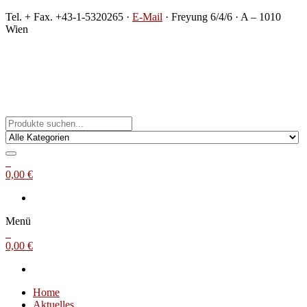
Zum
Tel. + Fax. +43-1-5320265 ·
E-Mail
· Freyung 6/4/6 · A – 1010
Inhalt
Wien
springen
Michael Steinbach
Buch- und Kunstantiquariat
0
0,00 €
Menü
0
0,00 €
Home
Aktuelles