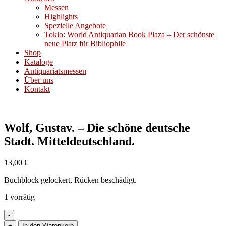
Messen
Highlights
Spezielle Angebote
Tokio: World Antiquarian Book Plaza – Der schönste
neue Platz für Bibliophile
Shop
Kataloge
Antiquariatsmessen
Über uns
Kontakt
Wolf, Gustav. – Die schöne deutsche
Stadt. Mitteldeutschland.
13,00
€
Buchblock gelockert, Rücken beschädigt.
1 vorrätig
-
Wolf,
+
In den Warenkorb