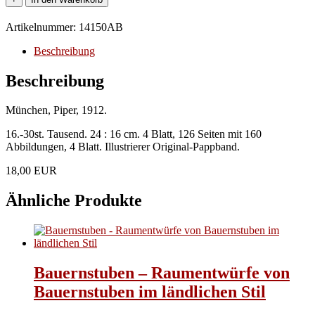
Gustav.
-
Artikelnummer:
14150AB
Die
schöne
Beschreibung
deutsche
Stadt.
Beschreibung
Mitteldeutschland.
Menge
München, Piper, 1912.
16.-30st. Tausend. 24 : 16 cm. 4 Blatt, 126 Seiten mit 160
Abbildungen, 4 Blatt. Illustrierer Original-Pappband.
18,00 EUR
Ähnliche Produkte
Bauernstuben – Raumentwürfe von
Bauernstuben im ländlichen Stil