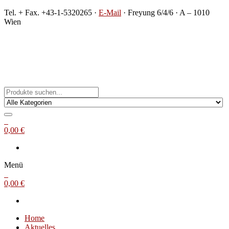
Zum
Tel. + Fax. +43-1-5320265 ·
E-Mail
· Freyung 6/4/6 · A – 1010
Inhalt
Wien
springen
Michael Steinbach
Buch- und Kunstantiquariat
0
0,00 €
Menü
0
0,00 €
Home
Aktuelles