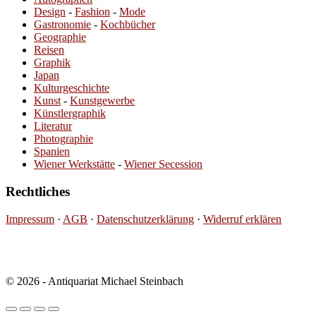
Design
-
Fashion
-
Mode
Gastronomie
-
Kochbücher
Geographie
Reisen
Graphik
Japan
Kulturgeschichte
Kunst
-
Kunstgewerbe
Künstlergraphik
Literatur
Photographie
Spanien
Wiener Werkstätte
-
Wiener Secession
Rechtliches
Impressum
·
AGB
·
Datenschutzerklärung
·
Widerruf erklären
© 2026 - Antiquariat Michael Steinbach