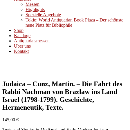
Messen
Highlights
Spezielle Angebote
Tokio: World Antiquarian Book Plaza – Der schönste
neue Platz für Bibliophile
Shop
Kataloge
Antiquariatsmessen
Über uns
Kontakt
Judaica – Cunz, Martin. – Die Fahrt des
Rabbi Nachman von Brazlaw ins Land
Israel (1798-1799). Geschichte,
Hermeneutik, Texte.
145,00
€
Texts and Studies in Mediaval and Early Modern Judiasm.