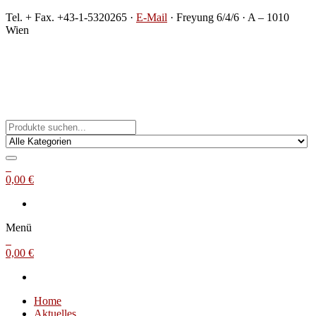
Zum
Tel. + Fax. +43-1-5320265 ·
E-Mail
· Freyung 6/4/6 · A – 1010
Inhalt
Wien
springen
Michael Steinbach
Buch- und Kunstantiquariat
0
0,00 €
Menü
0
0,00 €
Home
Aktuelles