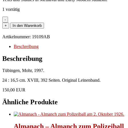
1 vorrätig
-
Judaica
+
In den Warenkorb
-
Cunz,
Artikelnummer:
19109AB
Martin.
-
Beschreibung
Die
Fahrt
Beschreibung
des
Rabbi
Tübingen, Mohr, 1997.
Nachman
von
24 : 16,5 cm. XVIII, 392 Seiten. Original Leinenband.
Brazlaw
ins
150,00 EUR
Land
Israel
Ähnliche Produkte
(1798-
1799).
Geschichte,
Hermeneutik,
Texte.
Almanach – Almanch zum Polizeiball
Menge