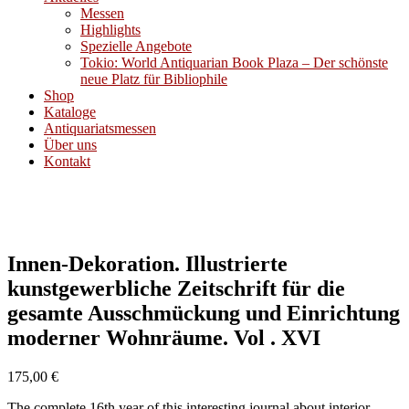
Messen
Highlights
Spezielle Angebote
Tokio: World Antiquarian Book Plaza – Der schönste
neue Platz für Bibliophile
Shop
Kataloge
Antiquariatsmessen
Über uns
Kontakt
Innen-Dekoration. Illustrierte
kunstgewerbliche Zeitschrift für die
gesamte Ausschmückung und Einrichtung
moderner Wohnräume. Vol . XVI
175,00
€
The complete 16th year of this interesting journal about interior