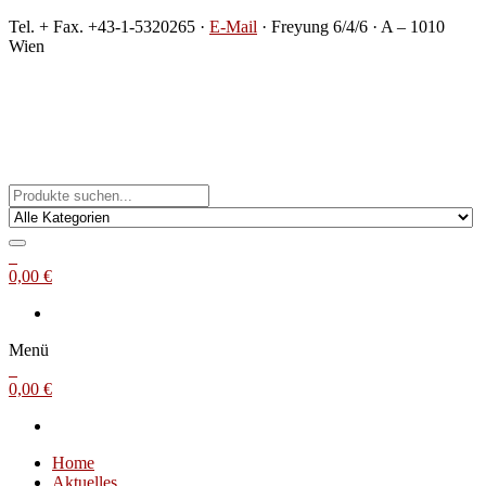
Zum
Tel. + Fax. +43-1-5320265 ·
E-Mail
· Freyung 6/4/6 · A – 1010
Inhalt
Wien
springen
Michael Steinbach
Buch- und Kunstantiquariat
0
0,00 €
Menü
0
0,00 €
Home
Aktuelles