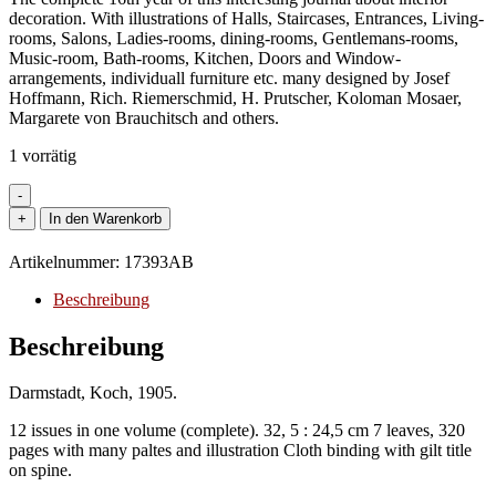
decoration. With illustrations of Halls, Staircases, Entrances, Living-
rooms, Salons, Ladies-rooms, dining-rooms, Gentlemans-rooms,
Music-room, Bath-rooms, Kitchen, Doors and Window-
arrangements, individuall furniture etc. many designed by Josef
Hoffmann, Rich. Riemerschmid, H. Prutscher, Koloman Mosaer,
Margarete von Brauchitsch and others.
1 vorrätig
-
Innen-
+
In den Warenkorb
Dekoration.
Illustrierte
Artikelnummer:
17393AB
kunstgewerbliche
Zeitschrift
Beschreibung
für
die
Beschreibung
gesamte
Ausschmückung
Darmstadt, Koch, 1905.
und
Einrichtung
12 issues in one volume (complete). 32, 5 : 24,5 cm 7 leaves, 320
moderner
pages with many paltes and illustration Cloth binding with gilt title
Wohnräume.
on spine.
Vol
.