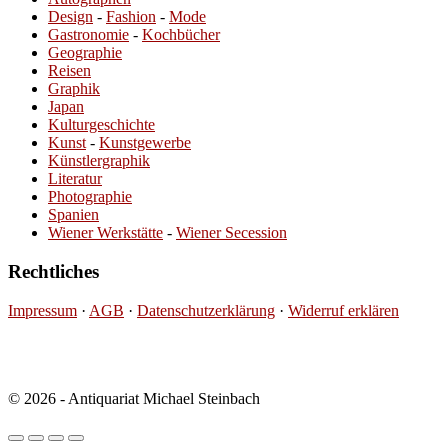
Design
-
Fashion
-
Mode
Gastronomie
-
Kochbücher
Geographie
Reisen
Graphik
Japan
Kulturgeschichte
Kunst
-
Kunstgewerbe
Künstlergraphik
Literatur
Photographie
Spanien
Wiener Werkstätte
-
Wiener Secession
Rechtliches
Impressum
·
AGB
·
Datenschutzerklärung
·
Widerruf erklären
© 2026 - Antiquariat Michael Steinbach