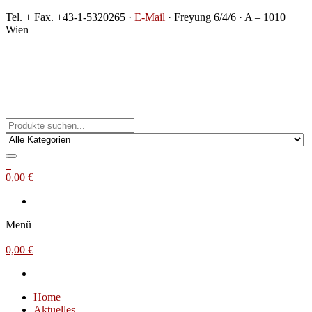
Zum
Tel. + Fax. +43-1-5320265 ·
E-Mail
· Freyung 6/4/6 · A – 1010
Inhalt
Wien
springen
Michael Steinbach
Buch- und Kunstantiquariat
0
0,00 €
Menü
0
0,00 €
Home
Aktuelles