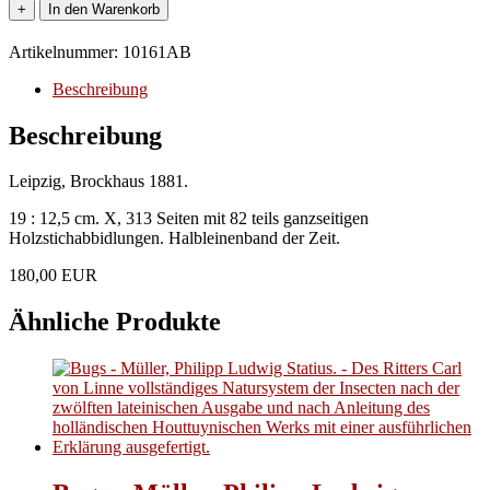
Huxley,
+
In den Warenkorb
T.H:
-
Artikelnummer:
10161AB
Der
Krebs.
Beschreibung
Menge
Beschreibung
Leipzig, Brockhaus 1881.
19 : 12,5 cm. X, 313 Seiten mit 82 teils ganzseitigen
Holzstichabbidlungen. Halbleinenband der Zeit.
180,00 EUR
Ähnliche Produkte