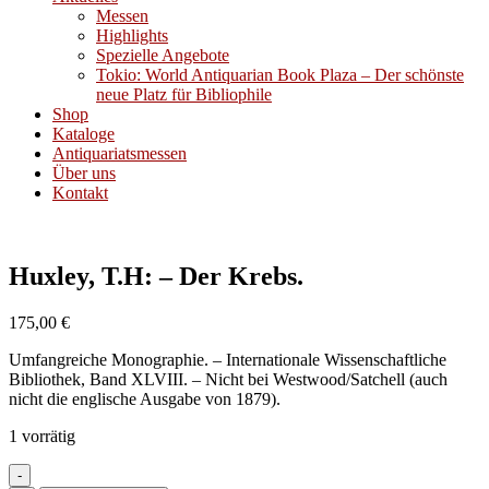
Messen
Highlights
Spezielle Angebote
Tokio: World Antiquarian Book Plaza – Der schönste
neue Platz für Bibliophile
Shop
Kataloge
Antiquariatsmessen
Über uns
Kontakt
Huxley, T.H: – Der Krebs.
175,00
€
Umfangreiche Monographie. – Internationale Wissenschaftliche
Bibliothek, Band XLVIII. – Nicht bei Westwood/Satchell (auch
nicht die englische Ausgabe von 1879).
1 vorrätig
-