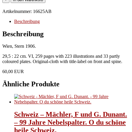
-
Fuchs,
Artikelnummer:
16625AB
Eduard:
-
Beschreibung
L'élément
érotique
Beschreibung
dans
la
Wien, Stern 1906.
caricature.
Menge
29,5 : 22 cm. VI, 259 pages with 223 illustrations and 33 partly
coloured plates. Original-cloth with title-label on front and spine.
60,00 EUR
Ähnliche Produkte
Schweiz – Mächler, F und G. Dunant.
– 99 Jahre Nebelspalter. O du schöne
heile Schweiz.