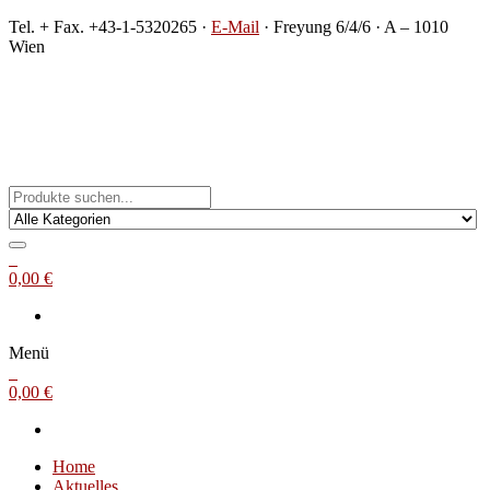
Zum
Tel. + Fax. +43-1-5320265 ·
E-Mail
· Freyung 6/4/6 · A – 1010
Inhalt
Wien
springen
Michael Steinbach
Buch- und Kunstantiquariat
0
0,00 €
Menü
0
0,00 €
Home
Aktuelles