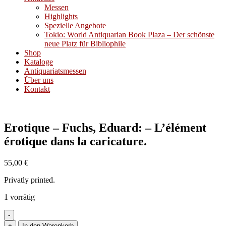
Messen
Highlights
Spezielle Angebote
Tokio: World Antiquarian Book Plaza – Der schönste
neue Platz für Bibliophile
Shop
Kataloge
Antiquariatsmessen
Über uns
Kontakt
Erotique – Fuchs, Eduard: – L’élément
érotique dans la caricature.
55,00
€
Privatly printed.
1 vorrätig
-
Erotique
+
In den Warenkorb