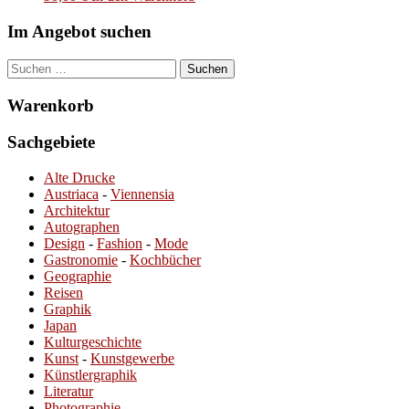
Im Angebot suchen
Suchen
nach:
Warenkorb
Sachgebiete
Alte Drucke
Austriaca
-
Viennensia
Architektur
Autographen
Design
-
Fashion
-
Mode
Gastronomie
-
Kochbücher
Geographie
Reisen
Graphik
Japan
Kulturgeschichte
Kunst
-
Kunstgewerbe
Künstlergraphik
Literatur
Photographie