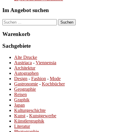
Im Angebot suchen
Suchen
nach:
Warenkorb
Sachgebiete
Alte Drucke
Austriaca
-
Viennensia
Architektur
Autographen
Design
-
Fashion
-
Mode
Gastronomie
-
Kochbücher
Geographie
Reisen
Graphik
Japan
Kulturgeschichte
Kunst
-
Kunstgewerbe
Künstlergraphik
Literatur
Photographie