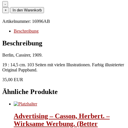
-
Cassirer
+
In den Warenkorb
-
Bruno
Artikelnummer:
16996AB
Cassirer
erlag.
Beschreibung
Katalog
1898
Beschreibung
-
1909-
Berlin, Cassirer, 1909.
-
Menge
19 : 14,5 cm. 103 Seiten mit vielen Illustrationen. Farbig illustrierter
Original Pappband.
35,00 EUR
Ähnliche Produkte
Advertising – Casson, Herbert. –
Wirksame Werbung. (Better