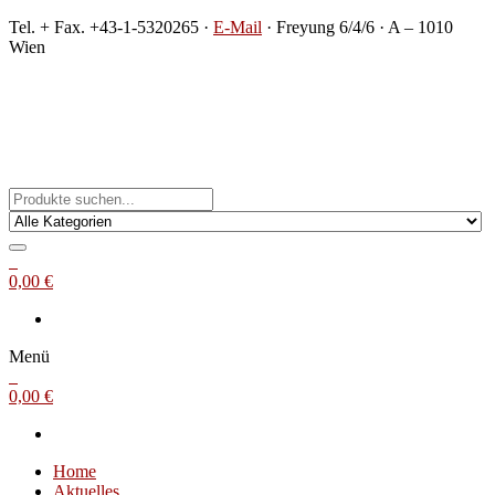
Zum
Tel. + Fax. +43-1-5320265 ·
E-Mail
· Freyung 6/4/6 · A – 1010
Inhalt
Wien
springen
Michael Steinbach
Buch- und Kunstantiquariat
0
0,00 €
Menü
0
0,00 €
Home
Aktuelles