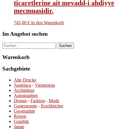
ticaretlerine ait mevadd-i ahdiyye
mecmuasidir.
745,00
€
In den Warenkorb
Im Angebot suchen
Suchen
nach:
Warenkorb
Sachgebiete
Alte Drucke
Austriaca
-
Viennensia
Architektur
Autographen
Design
-
Fashion
-
Mode
Gastronomie
-
Kochbücher
Geographie
Reisen
Graphik
Japan