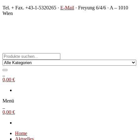
Zum
Tel. + Fax. +43-1-5320265 ·
E-Mail
· Freyung 6/4/6 · A – 1010
Inhalt
Wien
springen
Michael Steinbach
Buch- und Kunstantiquariat
0
0,00 €
Menü
0
0,00 €
Home
Aktuelles