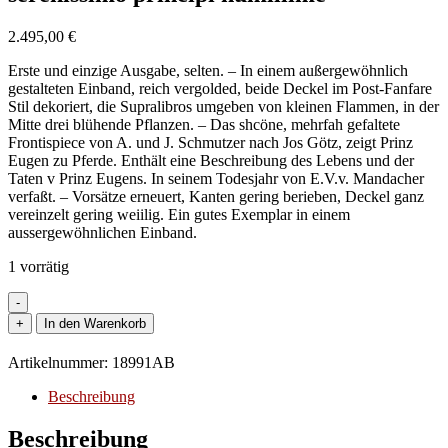
2.495,00
€
Erste und einzige Ausgabe, selten. – In einem außergewöhnlich
gestalteten Einband, reich vergolded, beide Deckel im Post-Fanfare
Stil dekoriert, die Supralibros umgeben von kleinen Flammen, in der
Mitte drei blühende Pflanzen. – Das shcöne, mehrfah gefaltete
Frontispiece von A. und J. Schmutzer nach Jos Götz, zeigt Prinz
Eugen zu Pferde. Enthält eine Beschreibung des Lebens und der
Taten v Prinz Eugens. In seinem Todesjahr von E.V.v. Mandacher
verfaßt. – Vorsätze erneuert, Kanten gering berieben, Deckel ganz
vereinzelt gering weiilig. Ein gutes Exemplar in einem
aussergewöhnlichen Einband.
1 vorrätig
-
Binding
+
In den Warenkorb
-
Dolfin,
Artikelnummer:
18991AB
Francesco.
-
Beschreibung
Acta
serenissimi
Beschreibung
pricipis