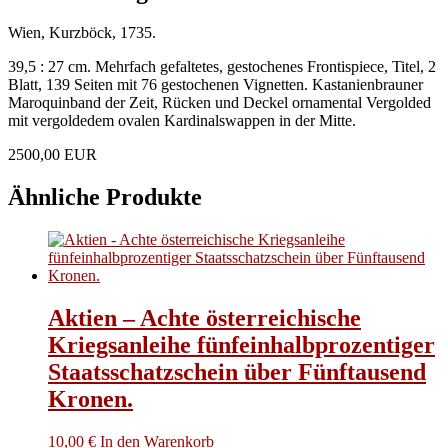
Eugenii
Wien, Kurzböck, 1735.
Francisci
Sabaudiae
39,5 : 27 cm. Mehrfach gefaltetes, gestochenes Frontispiece, Titel, 2
et
Blatt, 139 Seiten mit 76 gestochenen Vignetten. Kastanienbrauner
Pedemontii
Maroquinband der Zeit, Rücken und Deckel ornamental Vergolded
ducis
mit vergoldedem ovalen Kardinalswappen in der Mitte.
sub
ternis
2500,00 EUR
augustissimis
Romanis
Ähnliche Produkte
imperatoribus
Leopoldo,
Joseph,
et
Carolo
sidem
serenissimo
Aktien – Achte österreichische
principi
humillime
Kriegsanleihe fünfeinhalbprozentiger
Menge
Staatsschatzschein über Fünftausend
Kronen.
10,00
€
In den Warenkorb