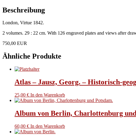
Harbours,
Watering-
Beschreibung
Places,
and
London, Virtue 1842.
Coast
Scenery
2 volumes. 29 : 22 cm. With 126 engraved plates and views after drawi
of
Great
750,00 EUR
Britain.
Menge
Ähnliche Produkte
Atlas – Jausz, Georg. – Historisch-ge
25,00
€
In den Warenkorb
Album von Berlin, Charlottenburg un
60,00
€
In den Warenkorb