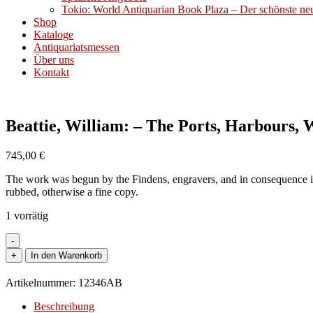
Tokio: World Antiquarian Book Plaza – Der schönste neue
Shop
Kataloge
Antiquariatsmessen
Über uns
Kontakt
Beattie, William: – The Ports, Harbours, 
745,00
€
The work was begun by the Findens, engravers, and in consequence is 
rubbed, otherwise a fine copy.
1 vorrätig
-
Beattie,
+
In den Warenkorb
William:
-
Artikelnummer:
12346AB
The
Ports,
Beschreibung