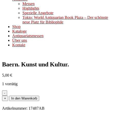
Messen
Highlights
Spezielle Angebote
Tokio: World Antiquarian Book Plaza – Der schönste
neue Platz für Bibliophile
Shop
Kataloge
Antiquariatsmessen
Über uns
Kontakt
Baern. Kunst und Kultur.
5,00
€
1 vorrätig
-
Baern.
+
In den Warenkorb
Kunst
und
Artikelnummer:
17487AB
Kultur.