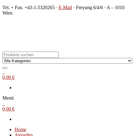
Zum
Tel. + Fax. +43-1-5320265 ·
E-Mail
· Freyung 6/4/6 · A – 1010
Inhalt
Wien
springen
Michael Steinbach
Buch- und Kunstantiquariat
0
0,00 €
Menü
0
0,00 €
Home
Aktuelles