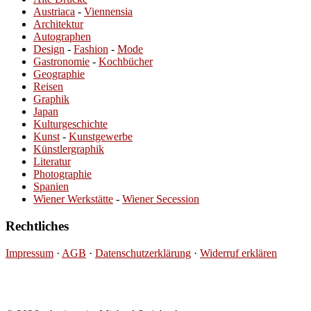
Austriaca
-
Viennensia
Architektur
Autographen
Design
-
Fashion
-
Mode
Gastronomie
-
Kochbücher
Geographie
Reisen
Graphik
Japan
Kulturgeschichte
Kunst
-
Kunstgewerbe
Künstlergraphik
Literatur
Photographie
Spanien
Wiener Werkstätte
-
Wiener Secession
Rechtliches
Impressum
·
AGB
·
Datenschutzerklärung
·
Widerruf erklären