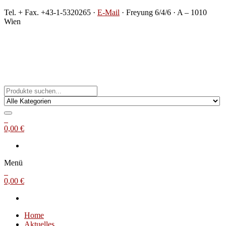
Zum
Tel. + Fax. +43-1-5320265 ·
E-Mail
· Freyung 6/4/6 · A – 1010
Inhalt
Wien
springen
Michael Steinbach
Buch- und Kunstantiquariat
0
0,00 €
Menü
0
0,00 €
Home
Aktuelles