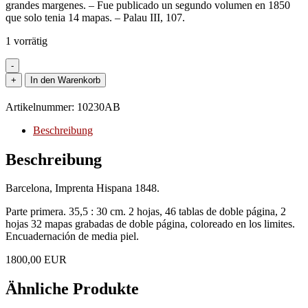
grandes margenes. – Fue publicado un segundo volumen en 1850
que solo tenia 14 mapas. – Palau III, 107.
1 vorrätig
-
Atlas
+
In den Warenkorb
-
Elias,
Artikelnummer:
10230AB
José
Antonio:
Beschreibung
-
Atlas
Beschreibung
geografico,
histórico
Barcelona, Imprenta Hispana 1848.
y
estadístico,
Parte primera. 35,5 : 30 cm. 2 hojas, 46 tablas de doble página, 2
de
hojas 32 mapas grabadas de doble página, coloreado en los limites.
España
Encuadernación de media piel.
y
sus
1800,00 EUR
posesiones
de
Ähnliche Produkte
ultramar.
Menge