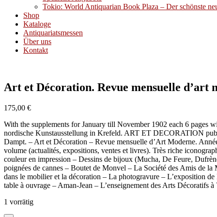
Tokio: World Antiquarian Book Plaza – Der schönste neue
Shop
Kataloge
Antiquariatsmessen
Über uns
Kontakt
Art et Décoration. Revue mensuelle d’art
175,00
€
With the supplements for January till November 1902 each 6 pages w
nordische Kunstausstellung in Krefeld. ART ET DECORATION publiée
Dampt. – Art et Décoration – Revue mensuelle d’Art Moderne. Année 
volume (actualités, expositions, ventes et livres). Très riche iconog
couleur en impression – Dessins de bijoux (Mucha, De Feure, Dufrèn
poignées de cannes – Boutet de Monvel – La Société des Amis de la Méd
dans le mobilier et la décoration – La photogravure – L’exposition d
table à ouvrage – Aman-Jean – L’enseignement des Arts Décoratifs à 
1 vorrätig