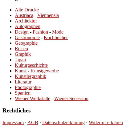
Alte Drucke
Austriaca
-
Viennensia
Architektur
Autographen
Design
-
Fashion
-
Mode
Gastronomie
-
Kochbücher
Geographie
Reisen
Graphik
Japan
Kulturgeschichte
Kunst
-
Kunstgewerbe
Künstlergraphik
Literatur
Photographie
Spanien
Wiener Werkstätte
-
Wiener Secession
Rechtliches
Impressum
·
AGB
·
Datenschutzerklärung
·
Widerruf erklären