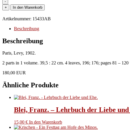
-
Art
+
In den Warenkorb
et
Décoration.
Artikelnummer:
15433AB
Revue
mensuelle
Beschreibung
d'art
moderne.
Beschreibung
Volume
XI.
Paris, Levy, 1902.
Menge
2 parts in 1 volume. 39,5 : 22 cm. 4 leaves, 196; 176; pages 81 – 120 wi
180,00 EUR
Ähnliche Produkte
Blei, Franz. – Lehrbuch der Liebe und
15,00
€
In den Warenkorb