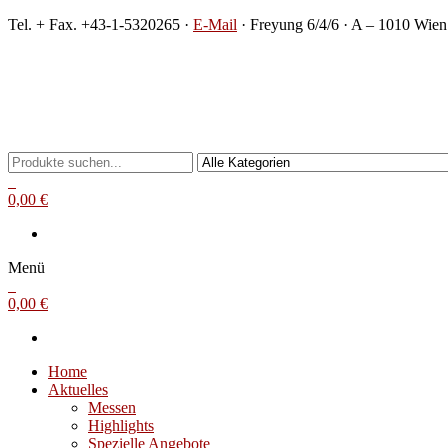
Zum
Tel. + Fax. +43-1-5320265 ·
E-Mail
· Freyung 6/4/6 · A – 1010 Wien
Inhalt
springen
Michael Steinbach
Buch- und Kunstantiquariat
0
0,00 €
Menü
0
0,00 €
Home
Aktuelles
Messen
Highlights
Spezielle Angebote