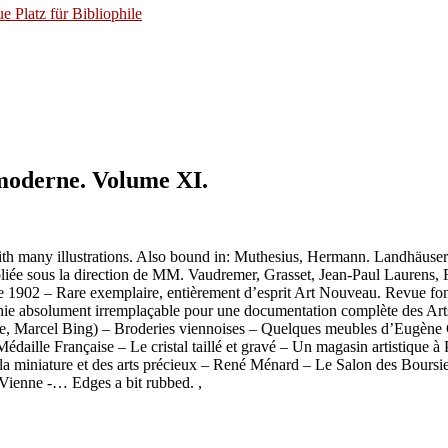
 Platz für Bibliophile
 moderne. Volume XI.
ith many illustrations. Also bound in: Muthesius, Hermann. Landhäuse
 sous la direction de MM. Vaudremer, Grasset, Jean-Paul Laurens, 
1902 – Rare exemplaire, entièrement d’esprit Art Nouveau. Revue fond
raphie absolument irremplaçable pour une documentation complète des Art
e, Marcel Bing) – Broderies viennoises – Quelques meubles d’Eugène 
aille Française – Le cristal taillé et gravé – Un magasin artistique à 
e la miniature et des arts précieux – René Ménard – Le Salon des Bours
Vienne -… Edges a bit rubbed. ,