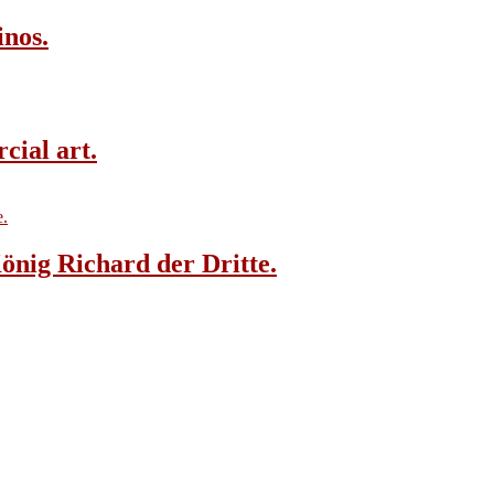
inos.
cial art.
önig Richard der Dritte.