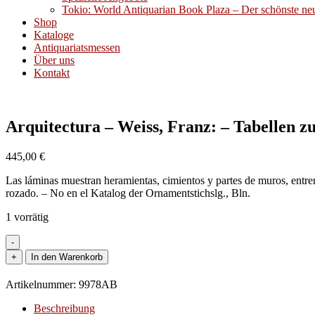
Tokio: World Antiquarian Book Plaza – Der schönste neue
Shop
Kataloge
Antiquariatsmessen
Über uns
Kontakt
Arquitectura – Weiss, Franz: – Tabellen z
445,00
€
Las láminas muestran heramientas, cimientos y partes de muros, entre
rozado. – No en el Katalog der Ornamentstichslg., Bln.
1 vorrätig
-
Arquitectura
+
In den Warenkorb
-
Weiss,
Artikelnummer:
9978AB
Franz:
-
Beschreibung