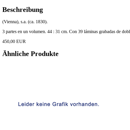
Tabellen
zu
Beschreibung
Weiss
Baukunst.
(Vienna), s.a. (ca. 1830).
Menge
3 partes en un volumen. 44 : 31 cm. Con 39 láminas grabadas de dobl
450,00 EUR
Ähnliche Produkte