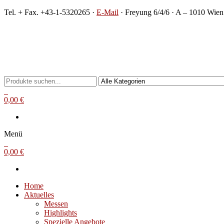
Zum
Tel. + Fax. +43-1-5320265 ·
E-Mail
· Freyung 6/4/6 · A – 1010 Wien
Inhalt
springen
Michael Steinbach
Buch- und Kunstantiquariat
0
0,00 €
Menü
0
0,00 €
Home
Aktuelles
Messen
Highlights
Spezielle Angebote