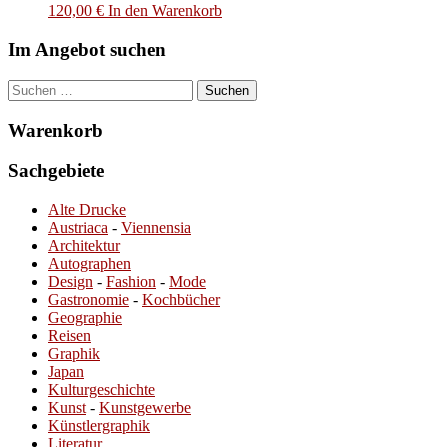
120,00
€
In den Warenkorb
Im Angebot suchen
Suchen
nach:
Warenkorb
Sachgebiete
Alte Drucke
Austriaca
-
Viennensia
Architektur
Autographen
Design
-
Fashion
-
Mode
Gastronomie
-
Kochbücher
Geographie
Reisen
Graphik
Japan
Kulturgeschichte
Kunst
-
Kunstgewerbe
Künstlergraphik
Literatur