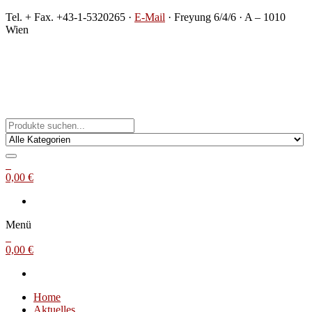
Zum
Tel. + Fax. +43-1-5320265 ·
E-Mail
· Freyung 6/4/6 · A – 1010
Inhalt
Wien
springen
Michael Steinbach
Buch- und Kunstantiquariat
0
0,00 €
Menü
0
0,00 €
Home
Aktuelles