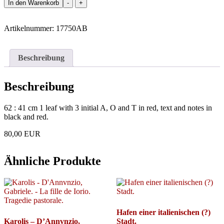
Antiphonar
In den Warenkorb
-
+
-
1
manuscript
Artikelnummer:
17750AB
leaf
on
vellum,
Beschreibung
Italy
16th
century.
Beschreibung
Menge
62 : 41 cm 1 leaf with 3 initial A, O and T in red, text and notes in
black and red.
80,00 EUR
Ähnliche Produkte
Hafen einer italienischen (?)
Karolis – D’Annvnzio,
Stadt.