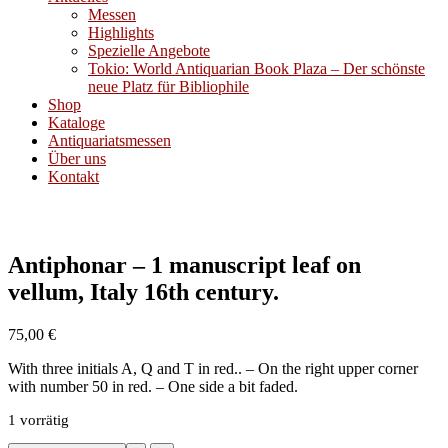
Messen
Highlights
Spezielle Angebote
Tokio: World Antiquarian Book Plaza – Der schönste
neue Platz für Bibliophile
Shop
Kataloge
Antiquariatsmessen
Über uns
Kontakt
Antiphonar – 1 manuscript leaf on
vellum, Italy 16th century.
75,00
€
With three initials A, Q and T in red.. – On the right upper corner
with number 50 in red. – One side a bit faded.
1 vorrätig