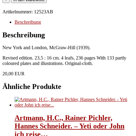
-
Wallace,
Artikelnummer:
12523AB
C.M:
-
Beschreibung
Commercial
art.
Beschreibung
Menge
New York and London, McGraw-Hill (1939).
Revised edition. 23,5 : 16 cm. 4 leafs, 236 pages With 133 partly
coloured plates and illustrations. Original-cloth.
20,00 EUR
Ähnliche Produkte
Artmann, H.C., Rainer Pichler,
Hannes Schneider. – Yeti oder John
ich reise…