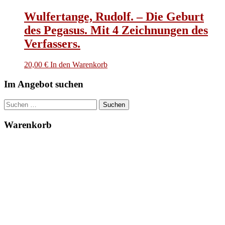
Wulfertange, Rudolf. – Die Geburt
des Pegasus. Mit 4 Zeichnungen des
Verfassers.
20,00
€
In den Warenkorb
Im Angebot suchen
Suchen
nach:
Warenkorb
Sachgebiete
Alte Drucke
Austriaca
-
Viennensia
Architektur
Autographen
Design
-
Fashion
-
Mode
Gastronomie
-
Kochbücher
Geographie