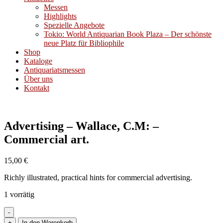
Messen
Highlights
Spezielle Angebote
Tokio: World Antiquarian Book Plaza – Der schönste
neue Platz für Bibliophile
Shop
Kataloge
Antiquariatsmessen
Über uns
Kontakt
Advertising – Wallace, C.M: –
Commercial art.
15,00
€
Richly illustrated, practical hints for commercial advertising.
1 vorrätig
-
Advertising
+
In den Warenkorb