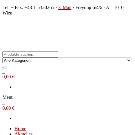
Zum
Tel. + Fax. +43-1-5320265 ·
E-Mail
· Freyung 6/4/6 · A – 1010
Inhalt
Wien
springen
Michael Steinbach
Buch- und Kunstantiquariat
0
0,00 €
Menü
0
0,00 €
Home
Aktuelles