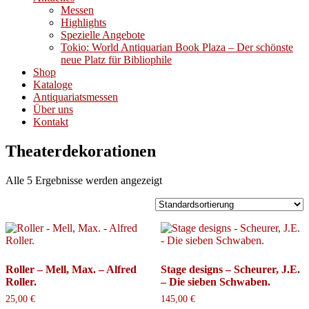
Messen
Highlights
Spezielle Angebote
Tokio: World Antiquarian Book Plaza – Der schönste
neue Platz für Bibliophile
Shop
Kataloge
Antiquariatsmessen
Über uns
Kontakt
Theaterdekorationen
Alle 5 Ergebnisse werden angezeigt
Roller – Mell, Max. – Alfred
Stage designs – Scheurer, J.E.
Roller.
– Die sieben Schwaben.
25,00
€
145,00
€