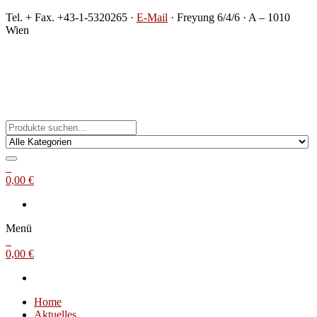
Zum
Tel. + Fax. +43-1-5320265 ·
E-Mail
· Freyung 6/4/6 · A – 1010
Inhalt
Wien
springen
Michael Steinbach
Buch- und Kunstantiquariat
0
0,00 €
Menü
0
0,00 €
Home
Aktuelles