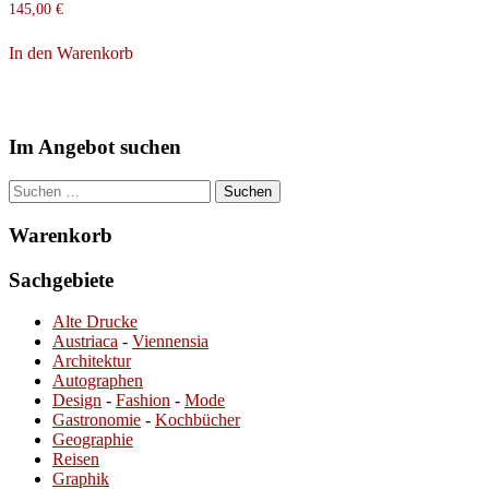
145,00
€
In den Warenkorb
Im Angebot suchen
Suchen
nach:
Warenkorb
Sachgebiete
Alte Drucke
Austriaca
-
Viennensia
Architektur
Autographen
Design
-
Fashion
-
Mode
Gastronomie
-
Kochbücher
Geographie
Reisen
Graphik