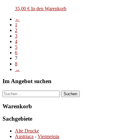
35,00
€
In den Warenkorb
←
1
2
3
4
5
6
7
8
→
Im Angebot suchen
Suchen
nach:
Warenkorb
Sachgebiete
Alte Drucke
Austriaca
-
Viennensia