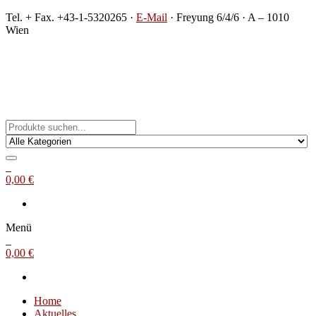
Zum
Tel. + Fax. +43-1-5320265 ·
E-Mail
· Freyung 6/4/6 · A – 1010
Inhalt
Wien
springen
Michael Steinbach
Buch- und Kunstantiquariat
0
0,00 €
Menü
0
0,00 €
Home
Aktuelles