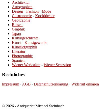
Architektur
Autographen
Design
-
Fashion
-
Mode
Gastronomie
-
Kochbücher
Geographie
Reisen
Graphik
Japan
Kulturgeschichte
Kunst
-
Kunstgewerbe
Künstlergraphik
Literatur
Photographie
Spanien
Wiener Werkstätte
-
Wiener Secession
Rechtliches
Impressum
·
AGB
·
Datenschutzerklärung
·
Widerruf erklären
© 2026 - Antiquariat Michael Steinbach