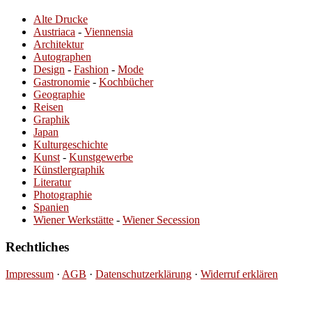
Alte Drucke
Austriaca
-
Viennensia
Architektur
Autographen
Design
-
Fashion
-
Mode
Gastronomie
-
Kochbücher
Geographie
Reisen
Graphik
Japan
Kulturgeschichte
Kunst
-
Kunstgewerbe
Künstlergraphik
Literatur
Photographie
Spanien
Wiener Werkstätte
-
Wiener Secession
Rechtliches
Impressum
·
AGB
·
Datenschutzerklärung
·
Widerruf erklären