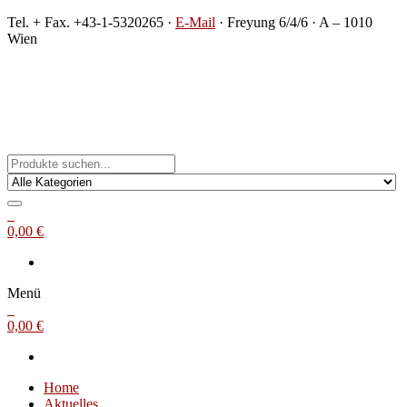
Zum
Tel. + Fax. +43-1-5320265 ·
E-Mail
· Freyung 6/4/6 · A – 1010
Inhalt
Wien
springen
Michael Steinbach
Buch- und Kunstantiquariat
0
0,00 €
Menü
0
0,00 €
Home
Aktuelles