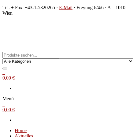
Zum
Tel. + Fax. +43-1-5320265 ·
E-Mail
· Freyung 6/4/6 · A – 1010
Inhalt
Wien
springen
Michael Steinbach
Buch- und Kunstantiquariat
0
0,00 €
Menü
0
0,00 €
Home
Aktuelles