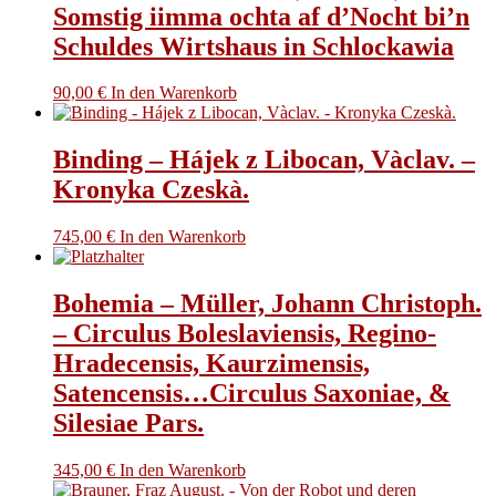
Somstig iimma ochta af d’Nocht bi’n
Schuldes Wirtshaus in Schlockawia
90,00
€
In den Warenkorb
Binding – Hájek z Libocan, Vàclav. –
Kronyka Czeskà.
745,00
€
In den Warenkorb
Bohemia – Müller, Johann Christoph.
– Circulus Boleslaviensis, Regino-
Hradecensis, Kaurzimensis,
Satencensis…Circulus Saxoniae, &
Silesiae Pars.
345,00
€
In den Warenkorb